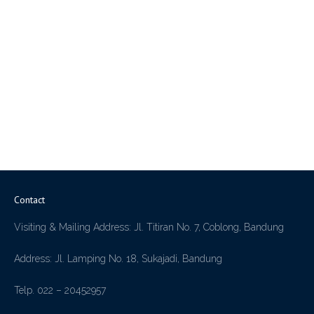
Contact
Visiting & Mailing Address: Jl. Titiran No. 7, Coblong, Bandung
Address: Jl. Lamping No. 18, Sukajadi, Bandung
Telp. 022 – 20452957